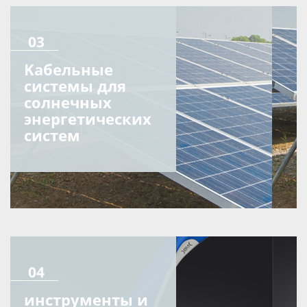
03
Kабельные
системы для
солнечных
энергетических
систем
04
инструменты и