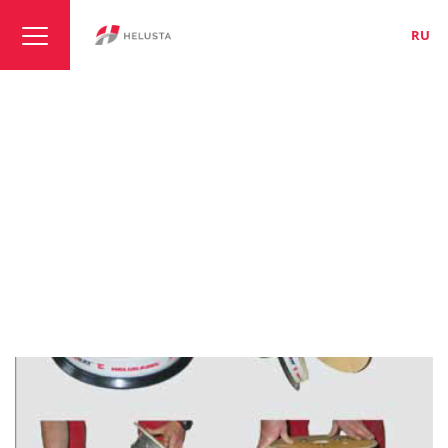
LT
EN
RU