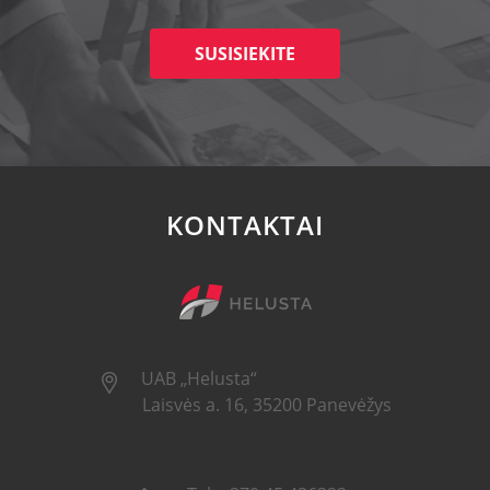
SUSISIEKITE
KONTAKTAI
UAB „Helusta“
Laisvės a. 16, 35200 Panevėžys