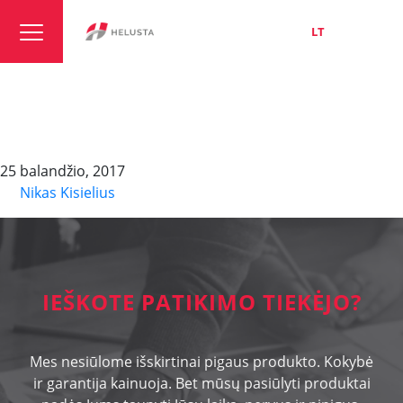
LT
EN
RU
Type 802/1 jointing
clamp
25 balandžio, 2017
By
Nikas Kisielius
IEŠKOTE PATIKIMO TIEKĖJO?
Mes nesiūlome išskirtinai pigaus produkto. Kokybė
ir garantija kainuoja. Bet mūsų pasiūlyti produktai