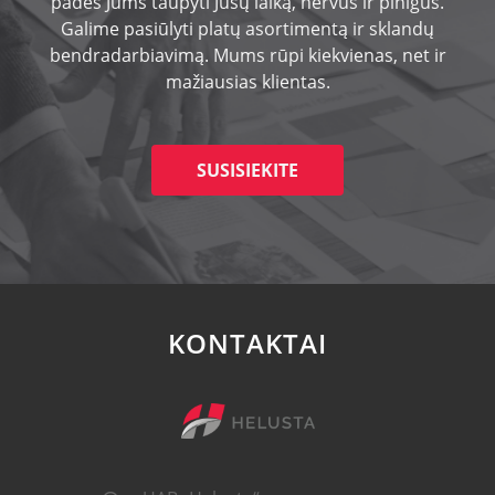
padės Jums taupyti Jūsų laiką, nervus ir pinigus.
Galime pasiūlyti platų asortimentą ir sklandų
bendradarbiavimą. Mums rūpi kiekvienas, net ir
mažiausias klientas.
SUSISIEKITE
KONTAKTAI