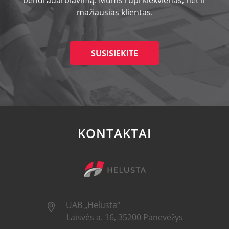
bendradarbiavimą. Mums rūpi kiekvienas, net ir
mažiausias klientas.
SUSISIEKITE
KONTAKTAI
UAB „Helusta“
Laisvės a. 16, 35200 Panevėžys