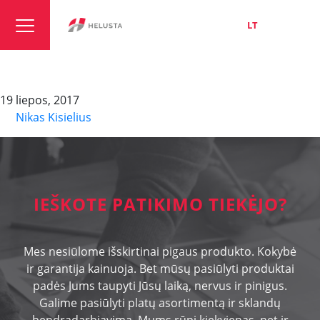
LT
EN
RU
ESUY/ ESY
19 liepos, 2017
By
Nikas Kisielius
IEŠKOTE PATIKIMO TIEKĖJO?
Mes nesiūlome išskirtinai pigaus produkto. Kokybė
ir garantija kainuoja. Bet mūsų pasiūlyti produktai
padės Jums taupyti Jūsų laiką, nervus ir pinigus.
Galime pasiūlyti platų asortimentą ir sklandų