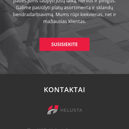
padės Jums taupyti Jūsų laiką, nervus ir pinigus.
Galime pasiūlyti platų asortimentą ir sklandų
bendradarbiavimą. Mums rūpi kiekvienas, net ir
mažiausias klientas.
SUSISIEKITE
KONTAKTAI