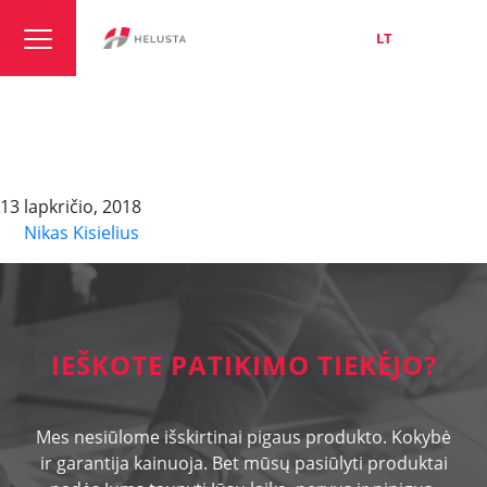
LT
EN
RU
HELUKAT 500 F-FTP
duplex
13 lapkričio, 2018
By
Nikas Kisielius
IEŠKOTE PATIKIMO TIEKĖJO?
Mes nesiūlome išskirtinai pigaus produkto. Kokybė
ir garantija kainuoja. Bet mūsų pasiūlyti produktai