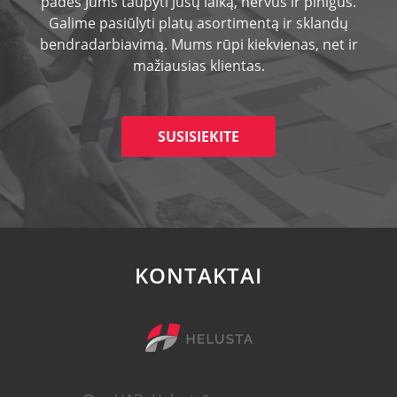
padės Jums taupyti Jūsų laiką, nervus ir pinigus.
Galime pasiūlyti platų asortimentą ir sklandų
bendradarbiavimą. Mums rūpi kiekvienas, net ir
mažiausias klientas.
SUSISIEKITE
KONTAKTAI