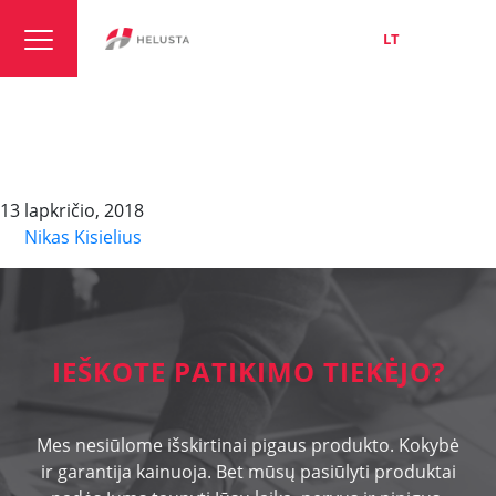
LT
EN
RU
HELUKAT 600AE S-STP
FRNC/PE
13 lapkričio, 2018
By
Nikas Kisielius
IEŠKOTE PATIKIMO TIEKĖJO?
Mes nesiūlome išskirtinai pigaus produkto. Kokybė
ir garantija kainuoja. Bet mūsų pasiūlyti produktai