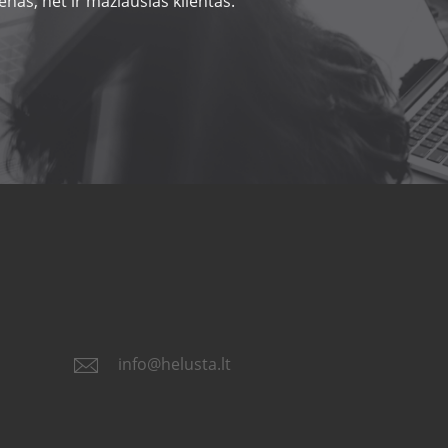
nas, net ir mažiausias klientas.
info@helusta.lt