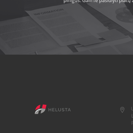
pinigus. Galime pasiūlyti platų