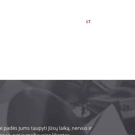
APIE MUS
KONTAKTAI
LT
EN
RU
 padės Jums taupyti Jūsų laiką, nervus ir