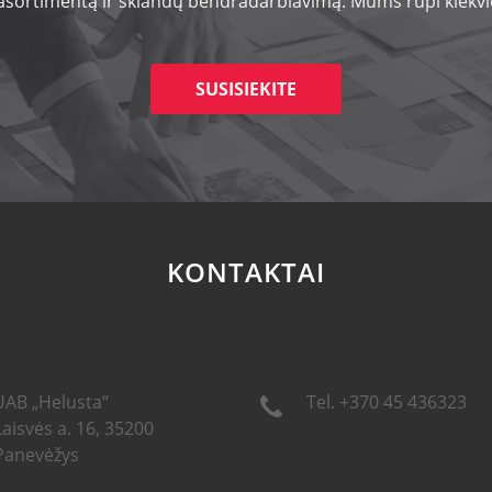
 asortimentą ir sklandų bendradarbiavimą. Mums rūpi kiekvie
SUSISIEKITE
KONTAKTAI
UAB „Helusta“
Tel. +370 45 436323
Laisvės a. 16, 35200
Panevėžys