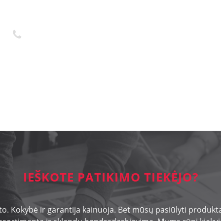
+370 45 436323
ES
IEŠKOTE PATIKIMO TIEKĖJO?
o. Kokybė ir garantija kainuoja. Bet mūsų pasiūlyti produktai