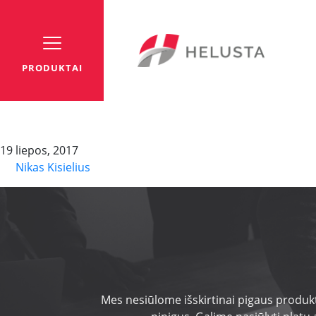
PRODUKTAI
HELUTHERM 600/ 600-
19 liepos, 2017
By
Nikas Kisielius
Mes nesiūlome išskirtinai pigaus produkt