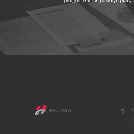
pinigus. Galime pasiūlyti platų