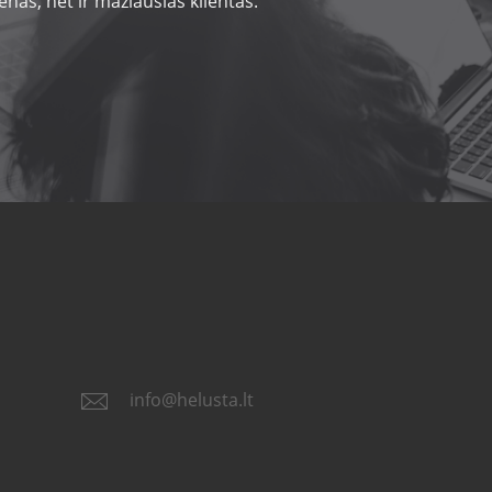
nas, net ir mažiausias klientas.
info@helusta.lt