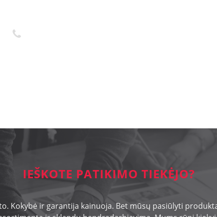
+370 45 436323
d
IEŠKOTE PATIKIMO TIEKĖJO?
o. Kokybė ir garantija kainuoja. Bet mūsų pasiūlyti produktai