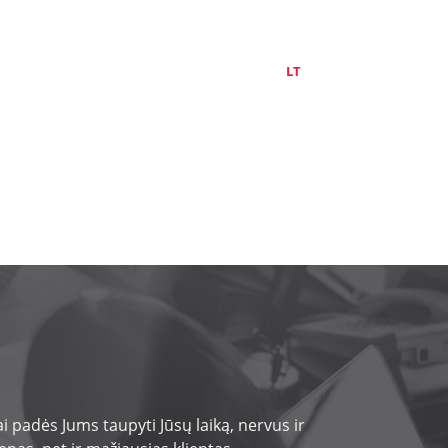
APIE MUS
KONTAKTAI
LT
EN
RU
 padės Jums taupyti Jūsų laiką, nervus ir