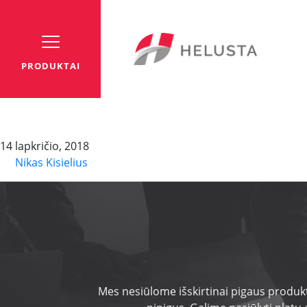
PRODUKTAI
Interbus, fixed installe
14 lapkričio, 2018
By
Nikas Kisielius
Mes nesiūlome išskirtinai pigaus produkt