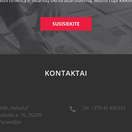
 asortimentą ir sklandų bendradarbiavimą. Mums rūpi kiekvie
SUSISIEKITE
KONTAKTAI
UAB „Helusta“
Tel. +370 45 436323
Laisvės a. 16, 35200
Panevėžys