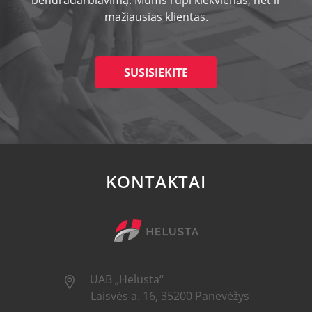
bendradarbiavimą. Mums rūpi kiekvienas, net ir
mažiausias klientas.
SUSISIEKITE
KONTAKTAI
UAB „Helusta“
Laisvės a. 16, 35200 Panevėžys