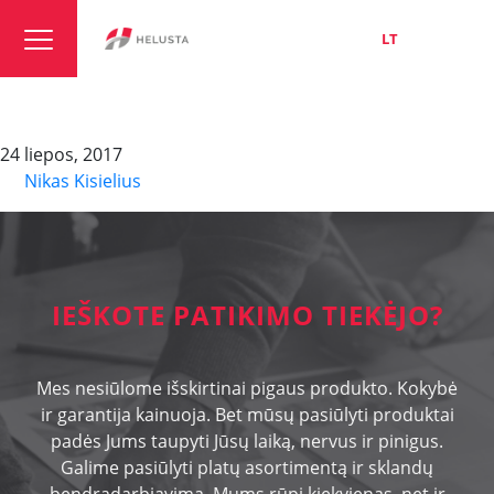
LT
EN
RU
KM
24 liepos, 2017
By
Nikas Kisielius
IEŠKOTE PATIKIMO TIEKĖJO?
Mes nesiūlome išskirtinai pigaus produkto. Kokybė
ir garantija kainuoja. Bet mūsų pasiūlyti produktai
padės Jums taupyti Jūsų laiką, nervus ir pinigus.
Galime pasiūlyti platų asortimentą ir sklandų