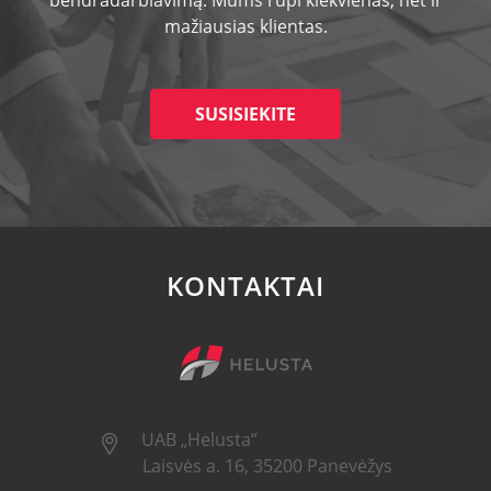
bendradarbiavimą. Mums rūpi kiekvienas, net ir
mažiausias klientas.
SUSISIEKITE
KONTAKTAI
UAB „Helusta“
Laisvės a. 16, 35200 Panevėžys