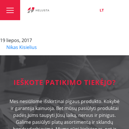
LT
EN
RU
(N) HMH -J
19 liepos, 2017
By
Nikas Kisielius
IEŠKOTE PATIKIMO TIEKĖJO?
Mes nesiūlome išskirtinai pigaus produkto. Kokybė
ir garantija kainuoja. Bet mūsų pasiūlyti produktai
padės Jums taupyti Jūsų laiką, nervus ir pinigus.
Galime pasiūlyti platų asortimentą ir sklandų