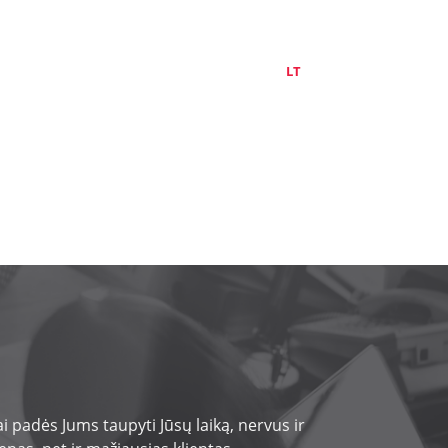
APIE MUS
KONTAKTAI
LT
EN
RU
 padės Jums taupyti Jūsų laiką, nervus ir