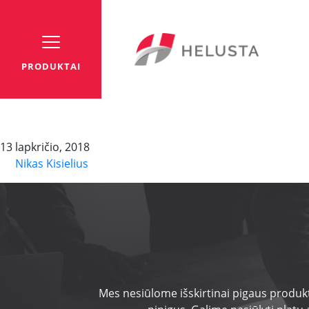
PRODUKTAI
PROFInet Type A radiat
13 lapkričio, 2018
By
Nikas Kisielius
Mes nesiūlome išskirtinai pigaus produkt