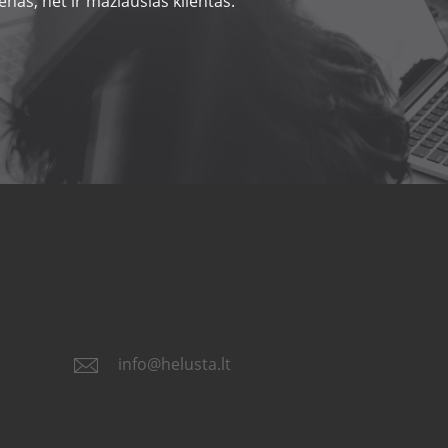
nas, net ir mažiausias klientas.
info@helusta.lt