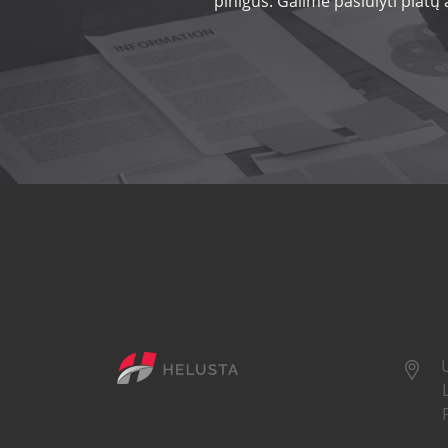
pinigus. Galime pasiūlyti platų