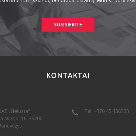
 asortimentą ir sklandų bendradarbiavimą. Mums rūpi kiekvie
SUSISIEKITE
KONTAKTAI
UAB „Helusta“
Tel. +370 45 436323
Laisvės a. 16, 35200
Panevėžys