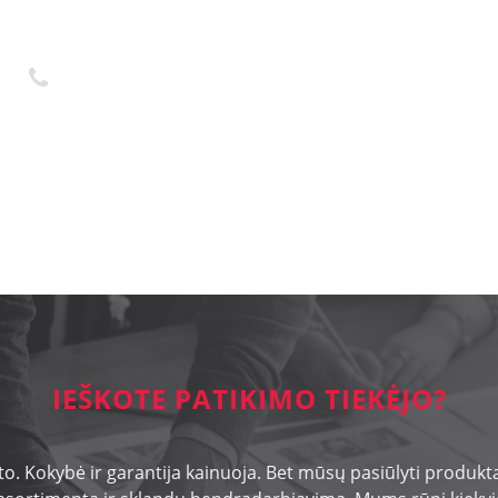
+370 45 436323
ion resistant
IEŠKOTE PATIKIMO TIEKĖJO?
o. Kokybė ir garantija kainuoja. Bet mūsų pasiūlyti produktai