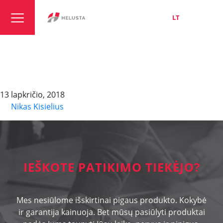
LT
EN
RU
PROFInet Type C,
Torsion
13 lapkričio, 2018
By
Nikas Kisielius
IEŠKOTE PATIKIMO TIEKĖJO?
Mes nesiūlome išskirtinai pigaus produkto. Kokybė
ir garantija kainuoja. Bet mūsų pasiūlyti produktai