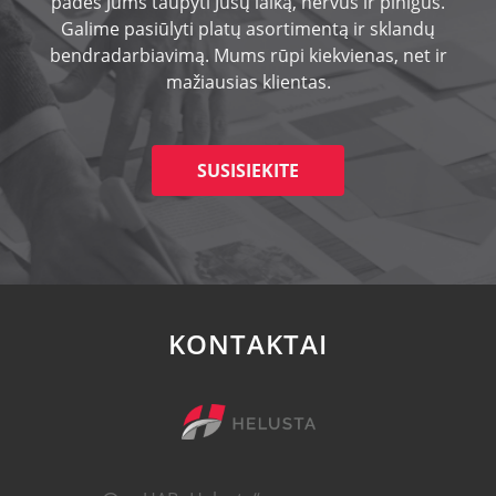
padės Jums taupyti Jūsų laiką, nervus ir pinigus.
Galime pasiūlyti platų asortimentą ir sklandų
bendradarbiavimą. Mums rūpi kiekvienas, net ir
mažiausias klientas.
SUSISIEKITE
KONTAKTAI