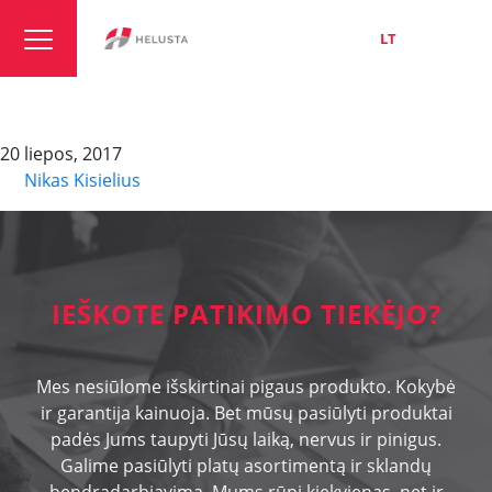
LT
EN
RU
SIF
20 liepos, 2017
By
Nikas Kisielius
IEŠKOTE PATIKIMO TIEKĖJO?
Mes nesiūlome išskirtinai pigaus produkto. Kokybė
ir garantija kainuoja. Bet mūsų pasiūlyti produktai
padės Jums taupyti Jūsų laiką, nervus ir pinigus.
Galime pasiūlyti platų asortimentą ir sklandų