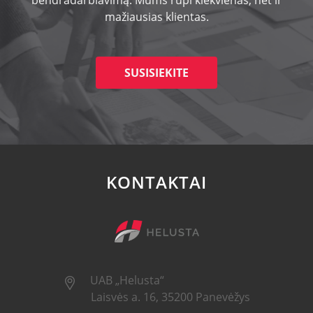
bendradarbiavimą. Mums rūpi kiekvienas, net ir
mažiausias klientas.
SUSISIEKITE
KONTAKTAI
UAB „Helusta“
Laisvės a. 16, 35200 Panevėžys